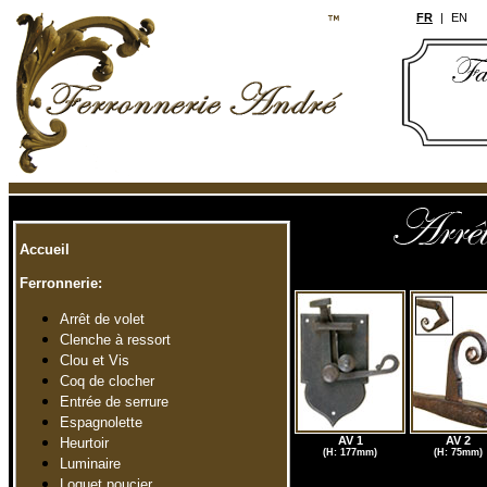
FR
|
EN
a
1
Accueil
.
Ferronnerie:
.
Arrêt de volet
Clenche à ressort
Clou et Vis
Coq de clocher
Entrée de serrure
Espagnolette
AV 1
AV 2
Heurtoir
(H: 177mm)
(H: 75mm)
Luminaire
Loquet poucier