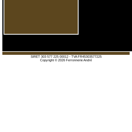
a
SIRET 303 577 225 00012 - TVA FR45303577225
Copyright ©
2026
Ferronnerie André